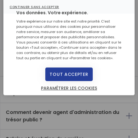
d'agent d'administration du Trésor public.
CONTINUER SANS ACCEPTER
Vos données. Votre expérience.
Votre expérience sur notre site est notre priorité. C’est
pourquoi nous utilisons des cookies pour personnaliser
En quoi consiste ce métier ?
notre service, mesurer son audience, améliorer sa
performance et proposer des publicités personnalisées.
Agent d'administration du trésor public : tout savoir
Vous pouvez consentir à ces utilisations en cliquant sur le
bouton «Tout accepter», «Continuer sans accepter» dans le
cas contraire, ou obtenir plus de détails et/ou en refuser
tout ou partie en cliquant sur «Paramétrer les cookies».
Quelles sont les missions d'un agent
d'administration du trésor public ?
TOUT ACCEPTER
Quelles sont les compétences et les qualités
PARAMÉTRER LES COOKIES
requises ?
Comment devenir agent d'administration du
trésor public ?