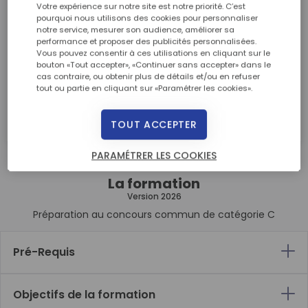
à partir de
Votre expérience sur notre site est notre priorité. C’est
pourquoi nous utilisons des cookies pour personnaliser
46,50 € / mois
notre service, mesurer son audience, améliorer sa
performance et proposer des publicités personnalisées.
Premier versement de 92,50 €
Vous pouvez consentir à ces utilisations en cliquant sur le
bouton «Tout accepter», «Continuer sans accepter» dans le
Suivi de 35 mensualités à 46,50 €
cas contraire, ou obtenir plus de détails et/ou en refuser
Soit un montant de 1720 €
tout ou partie en cliquant sur «Paramétrer les cookies».
DEMANDER UNE DOCUMENTATION
TOUT ACCEPTER
PARAMÉTRER LES COOKIES
La formation
Version 2026
Préparation au concours commun de catégorie C
Pré-Requis
Objectifs de la formation