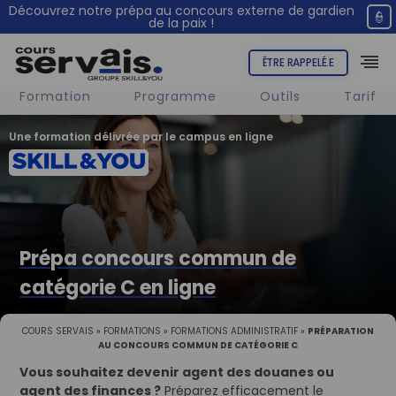
Découvrez notre prépa au concours externe de gardien
👮
de la paix !
ÊTRE RAPPELÉ.E
Formation
Programme
Outils
Tarif
Une formation délivrée par le campus en ligne
Prépa concours commun de
catégorie C en ligne
COURS SERVAIS
»
FORMATIONS
»
FORMATIONS ADMINISTRATIF
»
PRÉPARATION
AU CONCOURS COMMUN DE CATÉGORIE C
Vous souhaitez devenir agent des douanes ou
agent des finances ?
Préparez efficacement le