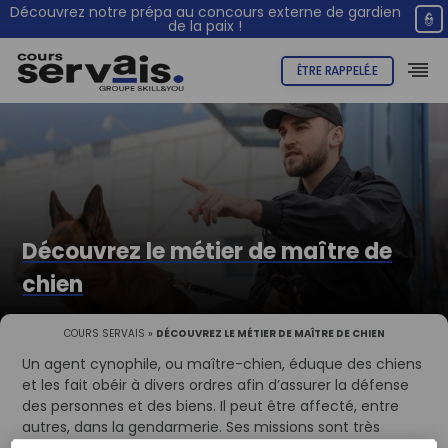
Découvrez notre prépa au concours externe de gardien
👮
de la paix !
ÊTRE RAPPELÉ.E
Découvrez le métier de maître de
chien
COURS SERVAIS
»
DÉCOUVREZ LE MÉTIER DE MAÎTRE DE CHIEN
Un agent cynophile, ou maître-chien, éduque des chiens
et les fait obéir à divers ordres afin d’assurer la défense
des personnes et des biens. Il peut être affecté, entre
autres, dans la gendarmerie. Ses missions sont très