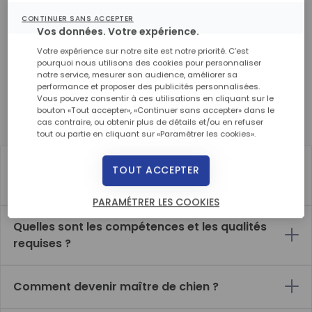
variées. Les personnalités du maître-chien et de l’animal
doivent être en adéquation pour former un binôme
CONTINUER SANS ACCEPTER
opérationnel. Découvrez en plus sur le métier de maître
Vos données. Votre expérience.
chien gendarme.
Votre expérience sur notre site est notre priorité. C’est
pourquoi nous utilisons des cookies pour personnaliser
notre service, mesurer son audience, améliorer sa
performance et proposer des publicités personnalisées.
Vous pouvez consentir à ces utilisations en cliquant sur le
En quoi consiste ce métier ?
bouton «Tout accepter», «Continuer sans accepter» dans le
cas contraire, ou obtenir plus de détails et/ou en refuser
Maître de chien : tout ce qu'il faut savoir
tout ou partie en cliquant sur «Paramétrer les cookies».
Quelles sont les missions d'un maître de
TOUT ACCEPTER
chien ?
PARAMÉTRER LES COOKIES
Quelles sont les compétences et les qualités
requises ?
Comment devenir maître de chien ?