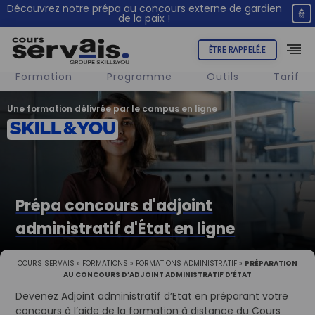
Découvrez notre prépa au concours externe de gardien
👮
de la paix !
ÊTRE RAPPELÉ.E
Formation
Programme
Outils
Tarif
Une formation délivrée par le campus en ligne
Prépa concours d'adjoint
administratif d'État en ligne
COURS SERVAIS
»
FORMATIONS
»
FORMATIONS ADMINISTRATIF
»
PRÉPARATION
AU CONCOURS D’ADJOINT ADMINISTRATIF D’ÉTAT
Devenez Adjoint administratif d’Etat en préparant votre
concours à l’aide de la formation à distance du Cours