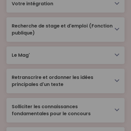
Votre intégration
Recherche de stage et d'emploi (Fonction
publique)
Le Mag'
Situer le rôle de stagiaire
S’impliquer pour la mixité, l’égalité et la
diversité au travail
Retranscrire et ordonner les idées
principales d'un texte
Définir son projet professionnel et
commencer ses recherches
Concevoir un CV et une lettre de motivation
Solliciter les connaissances
fondamentales pour le concours
Préparer et effectuer un entretien
Construire stratégiquement sa carrière
professionnelle