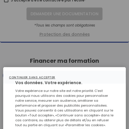
J'accepte d'être contacté⸱e par l'école*
DEMANDER UNE DOCUMENTATION
*Tous les champs sont obligatoires
Protection des données
Financer ma formation
STANDARD
FRANCE TRAVAIL
CONTINUER SANS ACCEPTER
Vos données. Votre expérience.
Votre expérience sur notre site est notre priorité. C’est
STANDARD
pourquoi nous utilisons des cookies pour personnaliser
notre service, mesurer son audience, améliorer sa
à partir de
performance et proposer des publicités personnalisées.
Vous pouvez consentir à ces utilisations en cliquant sur le
38,40 € / mois
bouton «Tout accepter», «Continuer sans accepter» dans le
cas contraire, ou obtenir plus de détails et/ou en refuser
Premier versement de 76 €
tout ou partie en cliquant sur «Paramétrer les cookies».