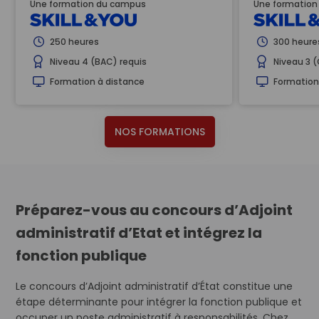
Une formation du campus
Une formatio
250 heures
300 heure
Niveau 4 (BAC) requis
Niveau 3 
Formation à distance
Formation
NOS FORMATIONS
Préparez-vous au concours d’Adjoint
administratif d’Etat et intégrez la
fonction publique
Le concours d’Adjoint administratif d’État constitue une
étape déterminante pour intégrer la fonction publique et
occuper un poste administratif à responsabilités. Chez