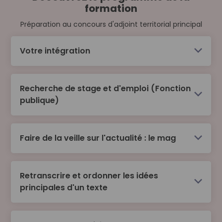
formation
Préparation au concours d'adjoint territorial principal
Votre intégration
Recherche de stage et d'emploi (Fonction
publique)
Faire de la veille sur l'actualité : le mag
Situer le rôle de stagiaire
S’impliquer pour la mixité, l’égalité et la
diversité au travail
Retranscrire et ordonner les idées
principales d'un texte
Définir son projet professionnel et
commencer ses recherches