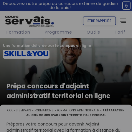
Découvrez notre prépa au concours externe de gardien
👮
de la paix !
ÊTRE RAPPELÉ.E
Formation
Programme
Outils
Tarif
Une formation délivrée par le campus en ligne
Prépa concours d'adjoint
administratif territorial en ligne
COURS SERVAIS
»
FORMATIONS
»
FORMATIONS ADMINISTRATIF
»
PRÉPARATION
AU CONCOURS D’ADJOINT TERRITORIAL PRINCIPAL
Préparez votre concours pour devenir Adjoint
administratif territorial avec la formation à distance du