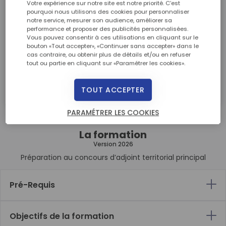
Votre expérience sur notre site est notre priorité. C’est
à partir de
pourquoi nous utilisons des cookies pour personnaliser
38,40 € / mois
notre service, mesurer son audience, améliorer sa
performance et proposer des publicités personnalisées.
Premier versement de 76 €
Vous pouvez consentir à ces utilisations en cliquant sur le
bouton «Tout accepter», «Continuer sans accepter» dans le
Suivi de 35 mensualités à 38,40 €
cas contraire, ou obtenir plus de détails et/ou en refuser
Soit un montant de 1420 €
tout ou partie en cliquant sur «Paramétrer les cookies».
DEMANDER UNE DOCUMENTATION
TOUT ACCEPTER
PARAMÉTRER LES COOKIES
La formation
Version 2026
Préparation au concours d’adjoint territorial principal
Pré-Requis
Objectifs de la formation