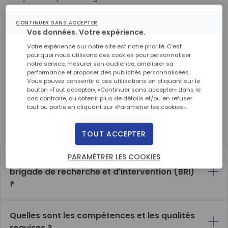
prévention et d’enquête judiciaire dans le combat contre
le grand banditisme. Les policiers de cette unité
CONTINUER SANS ACCEPTER
disposent d’un équipement spécialisé comme de
Vos données. Votre expérience.
camions blindés et de multiples armes afin de réaliser
Votre expérience sur notre site est notre priorité. C’est
des actions souvent délicates. Découvrez en plus sur le
pourquoi nous utilisons des cookies pour personnaliser
métier de policier BRI - Brigade Recherche Intervention.
notre service, mesurer son audience, améliorer sa
performance et proposer des publicités personnalisées.
Vous pouvez consentir à ces utilisations en cliquant sur le
bouton «Tout accepter», «Continuer sans accepter» dans le
cas contraire, ou obtenir plus de détails et/ou en refuser
En quoi consiste ce métier ?
tout ou partie en cliquant sur «Paramétrer les cookies».
Policier en brigade de recherche et d'intervention (BRI) : tout
savoir
TOUT ACCEPTER
PARAMÉTRER LES COOKIES
Quelles sont les missions d'un policier en
brigade de recherche et d'intervention (BRI)
?
Quelles sont les compétences et les qualités
requises ?