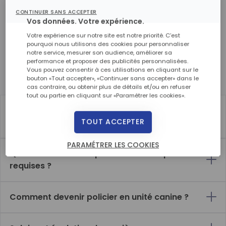
recherche et la détection de produits illicites (drogue)
ou dangereux (explosif). Découvrez en plus sur le métier
CONTINUER SANS ACCEPTER
Vos données. Votre expérience.
de policier en brigade canine.
Votre expérience sur notre site est notre priorité. C’est
pourquoi nous utilisons des cookies pour personnaliser
notre service, mesurer son audience, améliorer sa
performance et proposer des publicités personnalisées.
En quoi consiste ce métier ?
Vous pouvez consentir à ces utilisations en cliquant sur le
bouton «Tout accepter», «Continuer sans accepter» dans le
Policier en unité canine : tout ce qu'il faut savoir
cas contraire, ou obtenir plus de détails et/ou en refuser
tout ou partie en cliquant sur «Paramétrer les cookies».
Quelles sont les missions d'un policier en
unité canine ?
TOUT ACCEPTER
PARAMÉTRER LES COOKIES
Quelles sont les compétences et les qualités
requises ?
Comment devenir policier en unité canine ?