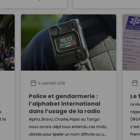
inistration du ministère de
préparation des concours de l
) effectue des missions
publique pour les Cours Servai
gnement administratif des
Marc Havrez a accepté pour n
caux du ministère. À …
revenir sur son incroyable par
sein de l’u…
9 JANVIER 2018
Police et gendarmerie :
Le 
l’alphabet international
Le r
dans l’usage de la radio
s
rappe
 ils
Alpha, Bravo, Charlie, Papa ou Tango :
(1RSA
nous avons déjà tous entendu ces mots,
c’est
utilisés pour épeler un nom difficile ou un
Premi