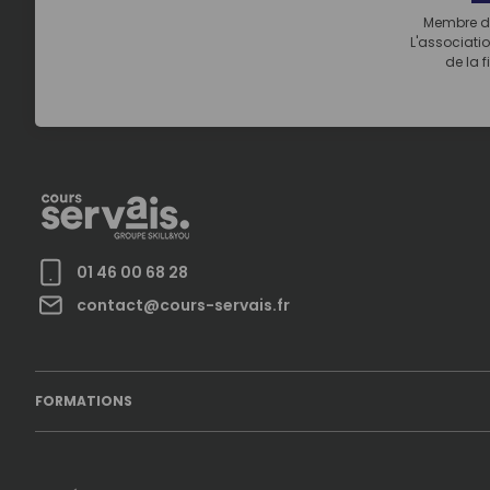
Membre d
L'associatio
de la f
01 46 00 68 28
contact@cours-servais.fr
FORMATIONS