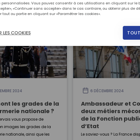
s personnalisées. Vous pouvez consentir à ces utilisations en cliquant sur le
epter», «Continuer sans accepter» dans le cas contraire, ou obtenir plus de dé
11 éléments correspondent à votre recherche.
r tout ou partie en cliquant sur «Paramétrer les cookies».
TOUT
 LES COOKIES
EMBRE 2024
6 DÉCEMBRE 2024
sont les grades de la
Ambassadeur et Con
merie nationale ?
deux métiers méco
de la Fonction publ
ervais vous propose de
d’Etat
en images les grades de la
e nationale, ainsi que les
Le saviez-vous ? La France di