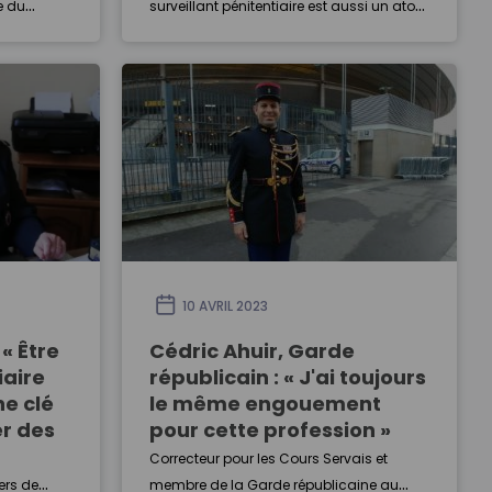
e du
surveillant pénitentiaire est aussi un atout
a politique
majeur pour la protection et la réinsertion
tir une
…
tissants.
10 AVRIL 2023
« Être
Cédric Ahuir, Garde
iaire
républicain : « J'ai toujours
ne clé
le même engouement
er des
pour cette profession »
Correcteur pour les Cours Servais et
ers de
membre de la Garde républicaine au