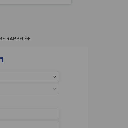
é l’an…
RE RAPPELÉ·E
n