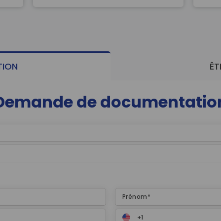
code de réservation. Ce drôle d’alphabet,
a cré
bien utile pour des transmissions de
qualité, est un ou…
ION
ÊT
Demande de documentatio