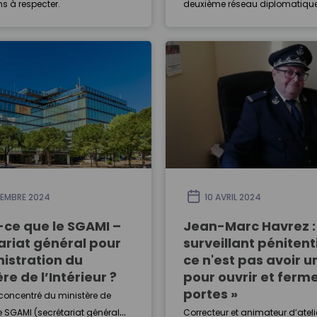
ns à respecter.
deuxième réseau diplomatiqu
monde, un atout pour asseoir l
étrangère de la France et garan
sécurité maximale à ses ressor
L’occasion pour le Cours Ser…
EMBRE 2024
10 AVRIL 2024
-ce que le SGAMI –
Jean-Marc Havrez : 
ariat général pour
surveillant pénitent
nistration du
ce n'est pas avoir u
re de l’Intérieur ?
pour ouvrir et ferm
portes »
concentré du ministère de
, le SGAMI (secrétariat général
Correcteur et animateur d’ateli