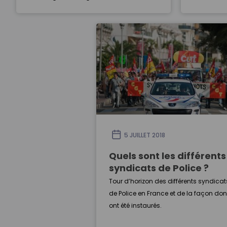
fonctionnaires de l’État. Depuis la remise
pour l’adm
d’un rapport à ce sujet remis en juin 2018
l’Intérieur
au gouvernement, une réforme est …
d’accompa
services lo
5 JUILLET 2018
Quels sont les différents
syndicats de Police ?
Tour d’horizon des différents syndicat
de Police en France et de la façon dont
ont été instaurés.