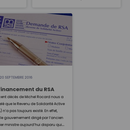
a fonction
Palais de L’Élysée, Cédric Ahuir a accepté
s, Jean–
de revenir pour nous sur son parcours et
ous de
ses multiples expériences de terrain.
cours au
Enrichissant.
20 SEPTEMBRE 2016
financement du RSA
écent décès de Michel Rocard nous a
lé que le Revenu de Solidarité Active
) n’a pas toujours existé. En effet,
 le gouvernement dirigé par l’ancien
er ministre aujourd’hui disparu qui