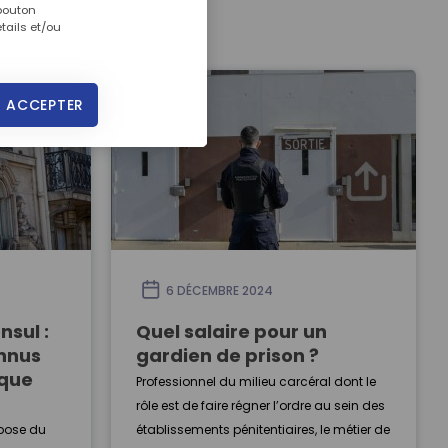
 bouton
tails et/ou
 ACCEPTER
6 DÉCEMBRE 2024
sul :
Quel salaire pour un
nnus
gardien de prison ?
ique
Professionnel du milieu carcéral dont le
rôle est de faire régner l’ordre au sein des
spose du
établissements pénitentiaires, le métier de