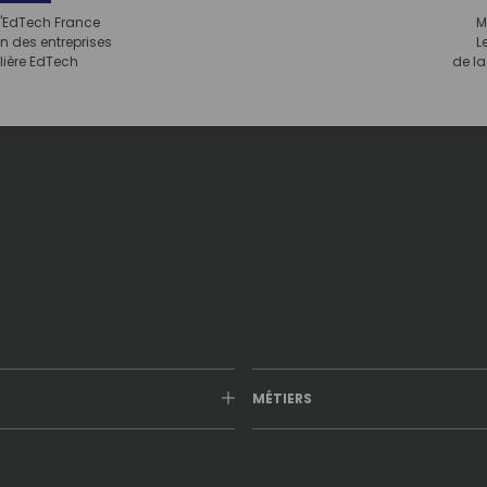
'EdTech France
M
n des entreprises
L
ilière EdTech
de l
MÉTIERS