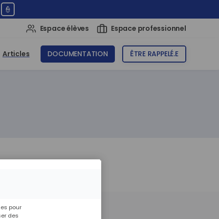
👮
Espace élèves
Espace professionnel
Articles
DOCUMENTATION
ÊTRE RAPPELÉ.E
ies pour
ser des