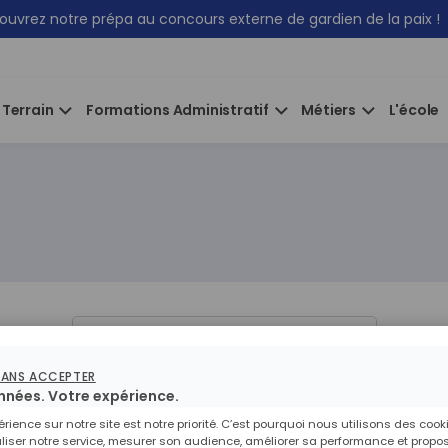
uvrez notre prépa au concours externe de gardien de la paix !
 Terrain
Formations Administratif
Métiers
L'école
Filtrer
SANS ACCEPTER
nnées. Votre expérience.
érience sur notre site est notre priorité. C’est pourquoi nous utilisons des cook
iser notre service, mesurer son audience, améliorer sa performance et propo