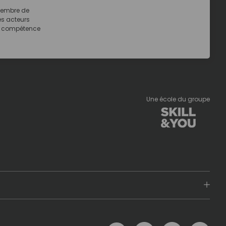
embre de
es acteurs
a compétence
Une école du groupe