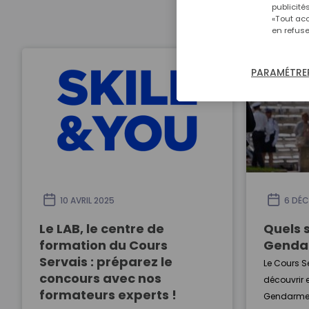
publicité
«Tout acc
en refuse
PARAMÉTRER
10 AVRIL 2025
6 DÉC
Le LAB, le centre de
Quels 
formation du Cours
Gendar
Servais : préparez le
Le Cours S
concours avec nos
découvrir 
formateurs experts !
Gendarmeri