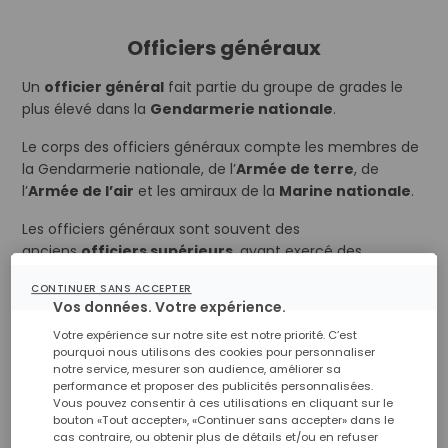
Officiers généraux
Un
officier général
fait partie du groupe de grades le
plus élevé dans la
Gendarmerie nationale
.
Le corps des officiers généraux compte les membres de
la Gendarmerie nationale, de l’
Armée de terre
, de
l’
Armée de l’air
et les amiraux de la
Marine nationale
.
Les officiers généraux sont souvent des
anciens
officiers supérieurs
, ayant exercé des
missions de commandement (régiment, brigade, navire,
CONTINUER SANS ACCEPTER
escadre aérienne…)
Vos données. Votre expérience.
A noter, lorsque l’on dit par exemple « Mon général », le «
Votre expérience sur notre site est notre priorité. C’est
pourquoi nous utilisons des cookies pour personnaliser
mon » n’est pas possessif ! Il signifie en fait «
monsieur
notre service, mesurer son audience, améliorer sa
le
». Pour cette raison, lorsque l’on s’adresse à une
performance et proposer des publicités personnalisées.
femme, seul son grade est conservé.
Vous pouvez consentir à ces utilisations en cliquant sur le
bouton «Tout accepter», «Continuer sans accepter» dans le
cas contraire, ou obtenir plus de détails et/ou en refuser