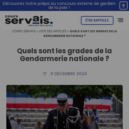
Découvrez notre prépa au concours externe de gardien
👮
de la paix !
ÊTRE RAPPELÉ.E
COURS SERVAIS
»
LISTE DES ARTICLES
»
QUELS SONT LES GRADES DE LA
GENDARMERIE NATIONALE ?
Quels sont les grades de la
Gendarmerie nationale ?
6 DÉCEMBRE 2024