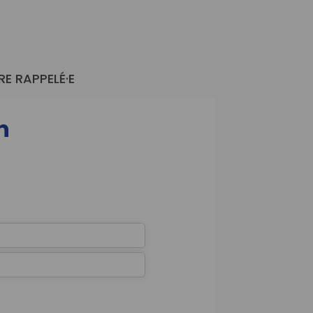
 un entretien
ement sa carrière professionnelle
RE RAPPELÉ·E
n