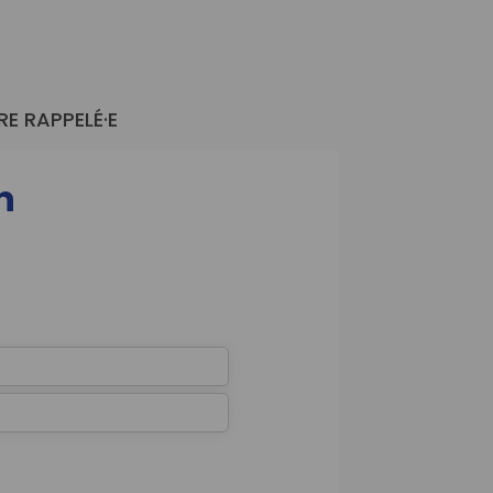
RE RAPPELÉ·E
n