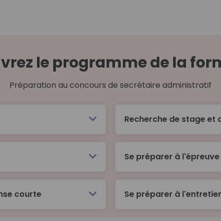
vrez le programme de la for
Préparation au concours de secrétaire administratif
Recherche de stage et 
Situer le rôle de stagi
Se préparer à l'épreuve
S’impliquer pour la mix
nse courte
Se préparer à l'entretie
Définir son projet p
Concevoir un CV et u