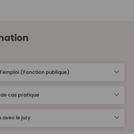
mation
d'emploi (Fonction publique)
aire
 de cas pratique
ité, l’égalité et la diversité au travail
n avec le jury
rofessionnel et commencer ses recherches
ne lettre de motivation