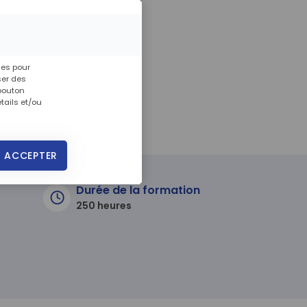
re Administratif !
ies pour
ser des
 bouton
tails et/ou
 ACCEPTER
Durée de la formation
250 heures