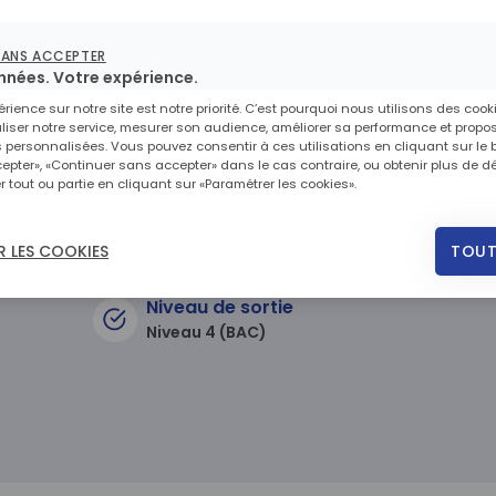
facettes du métier de Secrétai
inistratif
SANS ACCEPTER
nnées. Votre expérience.
érience sur notre site est notre priorité. C’est pourquoi nous utilisons des cook
iser notre service, mesurer son audience, améliorer sa performance et propo
s personnalisées. Vous pouvez consentir à ces utilisations en cliquant sur le
epter», «Continuer sans accepter» dans le cas contraire, ou obtenir plus de dé
r tout ou partie en cliquant sur «Paramétrer les cookies».
TOUT
 LES COOKIES
Niveau de sortie
Niveau 4 (BAC)