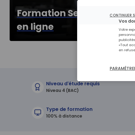
Formation Secrétaire adm
CONTINUER 
Vos do
en ligne
Votre exp
personnal
publicité
«Tout acc
en refuse
PARAMÉTRER
Niveau d'étude requis
Niveau 4 (BAC)
Type de formation
100% à distance