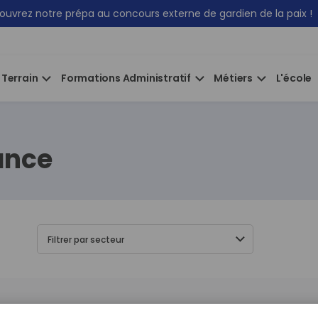
uvrez notre prépa au concours externe de gardien de la paix !
 Terrain
Formations Administratif
Métiers
L'école
ance
Filtrer par secteur