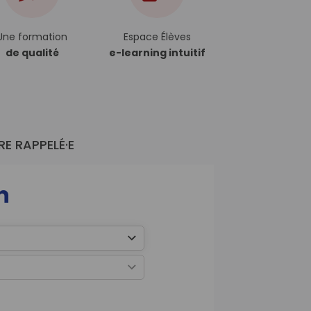
Une formation
Espace Élèves
de qualité
e-learning intuitif
RE RAPPELÉ·E
n