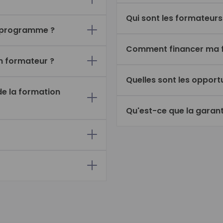
Qui sont les formateurs
u programme ?
Comment financer ma f
n formateur ?
Quelles sont les opport
de la formation
Le Compte personne
Qu'est-ce que la garan
Le CPF de transition
France Travail
Le Plan de dévelo