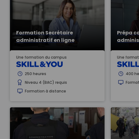
Formation Secrétaire
Prépa c
administratif en ligne
administ
Une formation du campus
Une format
250 heures
400 he
Niveau 4 (BAC) requis
Format
Formation à distance