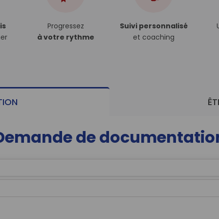
is
Progressez
Suivi personnalisé
er
à votre rythme
et coaching
ION
ÊT
Demande de documentatio