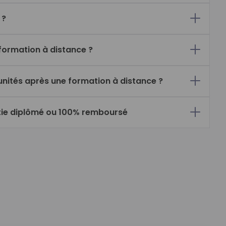
 ?
ormation à distance ?
unités après une formation à distance ?
l de formation (CPF) :
tie diplômé ou 100% remboursé
 professionnelle :
ppement des compétences (PDC)