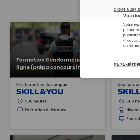
CONTINUER 
Vos do
Votre exp
personnal
publicité
«Tout acc
en refuse
Formation Gendarmerie en
Formati
PARAMÉTRER
ligne (prépa concours interne)
finances
Une formation du campus
Une format
500 heures
500 he
Formation à distance
Niveau
Format