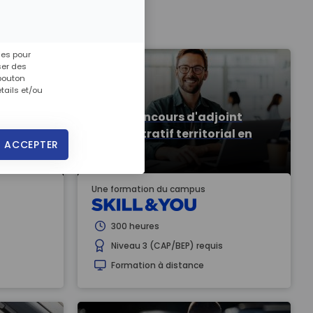
ies pour
ser des
 bouton
tails et/ou
Prépa concours d'adjoint
un de
administratif territorial en
 ACCEPTER
ligne
Une formation du campus
300 heures
Niveau 3 (CAP/BEP) requis
Formation à distance