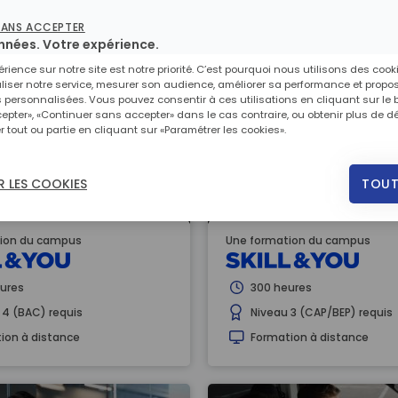
SANS ACCEPTER
12 formations correspondent à votre recherche.
nnées. Votre expérience.
érience sur notre site est notre priorité. C’est pourquoi nous utilisons des cook
iser notre service, mesurer son audience, améliorer sa performance et propo
s personnalisées. Vous pouvez consentir à ces utilisations en cliquant sur le
epter», «Continuer sans accepter» dans le cas contraire, ou obtenir plus de dé
r tout ou partie en cliquant sur «Paramétrer les cookies».
on Contrôleur des
Prépa concours comm
TOUT
 LES COOKIES
 publiques en ligne
catégorie C en ligne
ion du campus
Une formation du campus
ures
300 heures
 4 (BAC) requis
Niveau 3 (CAP/BEP) requis
ion à distance
Formation à distance