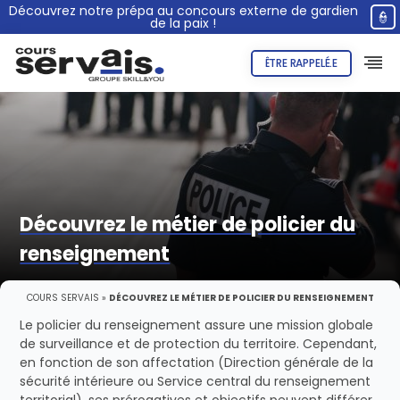
Découvrez notre prépa au concours externe de gardien
👮
de la paix !
ÊTRE RAPPELÉ.E
Découvrez le métier de policier du
renseignement
COURS SERVAIS
»
DÉCOUVREZ LE MÉTIER DE POLICIER DU RENSEIGNEMENT
Le policier du renseignement assure une mission globale
de surveillance et de protection du territoire. Cependant,
en fonction de son affectation (Direction générale de la
sécurité intérieure ou Service central du renseignement